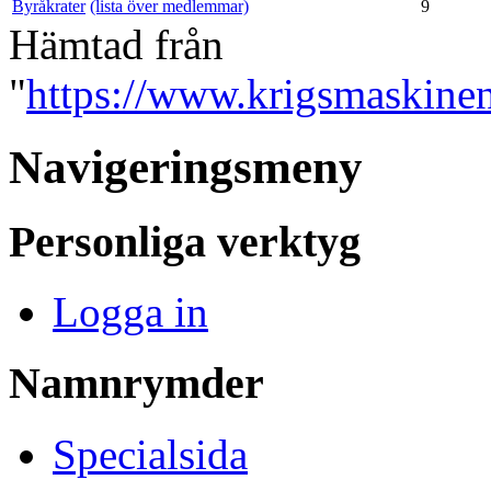
Byråkrater
(lista över medlemmar)
9
Hämtad från
"
https://www.krigsmaskinen.
Navigeringsmeny
Personliga verktyg
Logga in
Namnrymder
Specialsida