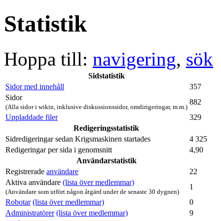
Statistik
Hoppa till:
navigering
,
sök
Sidstatistik
Sidor med innehåll
357
Sidor
882
(Alla sidor i wikin, inklusive diskussionssidor, omdirigeringar, m.m.)
Uppladdade filer
329
Redigeringsstatistik
Sidredigeringar sedan Krigsmaskinen startades
4 325
Redigeringar per sida i genomsnitt
4,90
Användarstatistik
Registrerade
användare
22
Aktiva användare
(lista över medlemmar)
1
(Användare som utfört någon åtgärd under de senaste 30 dygnen)
Robotar
(lista över medlemmar)
0
Administratörer
(lista över medlemmar)
9