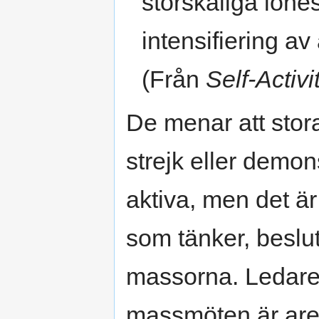
storskaliga löne
intensifiering av
(Från
Self-Activ
De menar att stora
strejk eller demon
aktiva, men det ä
som tänker, beslut
massorna. Ledare k
massmöten är are