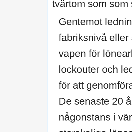
tvärtom som som s
Gentemot lednin
fabriksnivå eller 
vapen för lönear
lockouter och led
för att genomför
De senaste 20 år
någonstans i värl