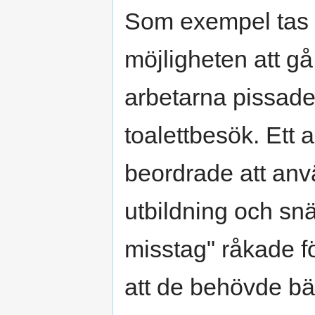
Som exempel tas et
möjligheten att gå p
arbetarna pissade p
toalettbesök. Ett 
beordrade att anv
utbildning och snä
misstag" råkade f
att de behövde bät