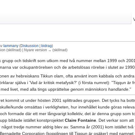
av
Iammany
(
Diskussion
|
bidrag
)
on (skillnad) | Nyare version → (skillnad)
k grupp och tidskrift som utkom med två nummer mellan 1999 och 2001
marna var ockupantrörelsen och de arbetslösas rörelse i slutet av 1990-
ionen av hebreiskans Tikkun olam, ofta använt inom kabbala och andra 
klarar själva i 'Vad är kritisk metafysik?' (i första numret): "Tiqqun är 
ed livet, med alla tings upprättelse
genom människors handlande
."
t kommit ut under hösten 2001 splittrades gruppen. Det tycks ha bottnat i
skulle/kunde omsättas i verkligheten, hur innehållet kunde göras rele
en och formade där ett mer långvarigt kollektiv, det är denna grupp som
pp bildade istället konstprojektet
Claire Fontaine
. Det verkar som att
rför något tredje nummer aldrig blev av. Samma år (2001) kom istället 
 Bernadette Corporation (kopplingen till Tiqqun är osäker) med namnet