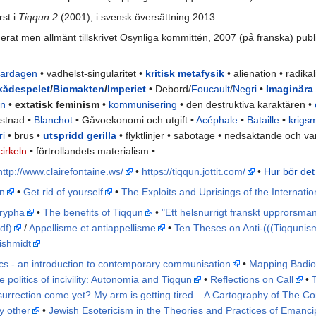
rst i
Tiqqun 2
(2001), i svensk översättning 2013.
nerat men allmänt tillskrivet Osynliga kommittén, 2007 (på franska) pub
vardagen
• vadhelst-singularitet •
kritisk metafysik
• alienation • radik
kådespelet
/
Biomakten
/
Imperiet
• Debord/
Foucault
/
Negri
•
Imaginära 
an
•
extatisk feminism
•
kommunisering
• den destruktiva karaktären •
ystnad •
Blanchot
• Gåvoekonomi och utgift •
Acéphale
•
Bataille
•
krigs
ri
• brus •
utspridd gerilla
• flyktlinjer • sabotage • nedsaktande och va
irkeln
• förtrollandets materialism •
http://www.clairefontaine.ws/
•
https://tiqqun.jottit.com/
•
Hur bör det
un
•
Get rid of yourself
•
The Exploits and Uprisings of the Internati
rypha
•
The benefits of Tiqqun
•
"Ett helsnurrigt franskt upprorsman
df)
/
Appellisme et antiappellisme
•
Ten Theses on Anti-(((Tiqqunis
ishmidt
itics - an introduction to contemporary communisation
•
Mapping Badiou
e politics of incivility: Autonomia and Tiqqun
•
Reflections on Call
•
surrection come yet? My arm is getting tired... A Cartography of The Co
ly other
•
Jewish Esotericism in the Theories and Practices of Emanc