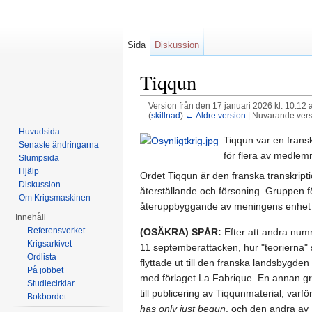
Sida
Diskussion
Tiqqun
Version från den 17 januari 2026 kl. 10.12 
(
skillnad
)
← Äldre version
| Nuvarande versi
Hoppa till:
navigering
,
sök
Huvudsida
Tiqqun var en frans
Senaste ändringarna
för flera av medlem
Slumpsida
Hjälp
Ordet Tiqqun är den franska transkript
Diskussion
återställande och försoning. Gruppen för
Om Krigsmaskinen
återuppbyggande av meningens enhet m
Innehåll
Referensverket
(OSÄKRA) SPÅR:
Efter att andra numre
Krigsarkivet
11 septemberattacken, hur "teorierna" 
Ordlista
flyttade ut till den franska landsbygd
På jobbet
med förlaget La Fabrique. En annan gru
Studiecirklar
till publicering av Tiqqunmaterial, va
Bokbordet
has only just begun
, och den andra av