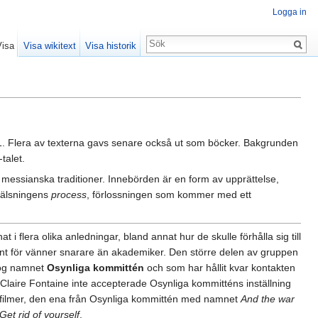
Logga in
Visa
Visa wikitext
Visa historik
. Flera av texterna gavs senare också ut som böcker. Bakgrunden
talet.
messianska traditioner. Innebörden är en form av upprättelse,
frälsningens
process
, förlossningen som kommer med ett
 flera olika anledningar, bland annat hur de skulle förhålla sig till
vant för vänner snarare än akademiker. Den större delen av gruppen
 tog namnet
Osynliga kommittén
och som har hållit kvar kontakten
 Claire Fontaine inte accepterade Osynliga kommitténs inställning
två filmer, den ena från Osynliga kommittén med namnet
And the war
Get rid of yourself
.