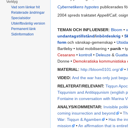
Verktyg
Cybernetikens hypotes
publicerades fö
Vad som länkar hit
Relaterade ändringar
2004 spreds traktatet
Appell/Call
, osig
Specialsidor
Utskriftsvänlig version
Permanent länk
TEMAN OCH INFLUENSER:
Bloom
•
Sidinformation
undantagstillstånd
/
inbördeskrig
•
S
form
och vänskap-gemenskap •
Utsid
Bartleby • total mobilisering •
panik
• t
Cesarano
•
kontroll
•
Deleuze
&
Guatta
Donne •
Demokratiska kommunistiska c
MATERIAL:
http://bloom0101.org/
•
VIDEO:
And the war has only just beg
RELATERAT/RELEVANT:
Tiqqun Apoc
Tiqqunism and Antitiqqunism (english p
Fontaine in conversation with Marina V
ANALYS/KOMMENTAR:
Invisible pol
coming insurrection and beyond
•
Th
War: Tiqqun & Agamben
•
Has the in
mission
•
An affirmation that is entire