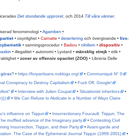
licerades
Det stundande upproret
, och 2014
Till våra vänner
.
aliserad fenomenologi •
Agamben
•
partiet
• osynlighet •
Camatte
•
desertering
och övergivande •
livs-
cybernetik
• sanningsprocedur •
Badiou
•
nihilism
•
dispositiv
•
maskin
• illegalitet • autonomi • Lyotard •
mänsklig strejk
• etik •
raktighet •
zoner av offensiv opacitet (ZOO)
• Libreria Delle
 göras?
•
https://forpartisans.noblogs.org/
•
Communiqué N° 0
onal Conspiracy to Destroy Capitalism
•
Fuck Off, Google!
ifest"
•
Interview with Julien Coupat
•
Situationist inheritors
•
m)))
•
We Can Refuse to Abdicate in a Number of Ways Claire
's influence on Tiqqun
•
Insurrectionary Foucault: Tiqqun, The
The muffled advance of the Imaginary party
•
Contesting Civil
ming Insurrection, Tiqqun, and their Party
•
Avant-garde and
ipation: The Case of the Ephemeral Journal Tiqqun (1999-2001)
•