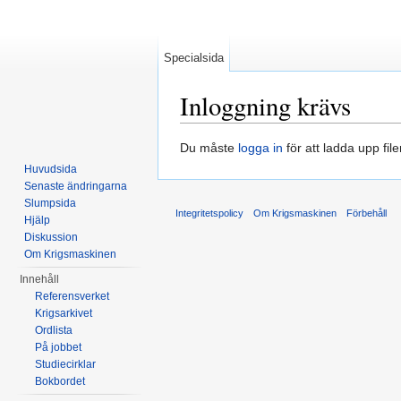
Specialsida
Inloggning krävs
Hoppa till:
navigering
,
sök
Du måste
logga in
för att ladda upp file
Huvudsida
Senaste ändringarna
Slumpsida
Integritetspolicy
Om Krigsmaskinen
Förbehåll
Hjälp
Diskussion
Om Krigsmaskinen
Innehåll
Referensverket
Krigsarkivet
Ordlista
På jobbet
Studiecirklar
Bokbordet