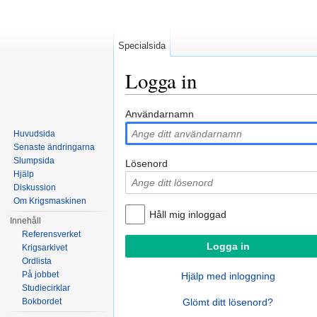
Specialsida
Logga in
Hoppa till:
navigering
,
sök
Användarnamn
Huvudsida
Senaste ändringarna
Slumpsida
Lösenord
Hjälp
Diskussion
Om Krigsmaskinen
Håll mig inloggad
Innehåll
Referensverket
Krigsarkivet
Ordlista
På jobbet
Hjälp med inloggning
Studiecirklar
Bokbordet
Glömt ditt lösenord?