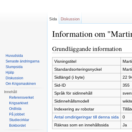
Sida
Diskussion
Information om "Marti
Hoppa till:
navigering
,
sök
Grundläggande information
Huvudsida
Visningstitel
Mart
Senaste ändringarna
Slumpsida
Standardsorteringsnyckel
Mart
Hjälp
Sidlängd (i byte)
22 9
Diskussion
Om Krigsmaskinen
Sid-ID
355
Innehåll
Språk för sidinnehåll
sven
Referensverket
Sidinnehållsmodell
wikit
Krigsarkivet
Indexering av robotar
Tillå
Ordlista
På jobbet
Antal omdirigeringar till denna sida
0
Studiecirklar
Räknas som en innehållssida
Ja
Bokbordet