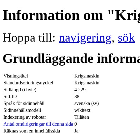
Information om "Kri
Hoppa till:
navigering
,
sök
Grundläggande informa
Visningstitel
Krigsmaskin
Standardsorteringsnyckel
Krigsmaskin
Sidlängd (i byte)
4 229
Sid-ID
38
Språk för sidinnehåll
svenska (sv)
Sidinnehållsmodell
wikitext
Indexering av robotar
Tillåten
Antal omdirigeringar till denna sida
0
Räknas som en innehållssida
Ja