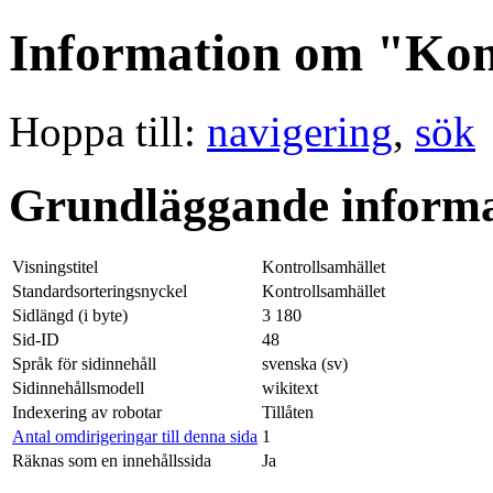
Information om "Kon
Hoppa till:
navigering
,
sök
Grundläggande informa
Visningstitel
Kontrollsamhället
Standardsorteringsnyckel
Kontrollsamhället
Sidlängd (i byte)
3 180
Sid-ID
48
Språk för sidinnehåll
svenska (sv)
Sidinnehållsmodell
wikitext
Indexering av robotar
Tillåten
Antal omdirigeringar till denna sida
1
Räknas som en innehållssida
Ja