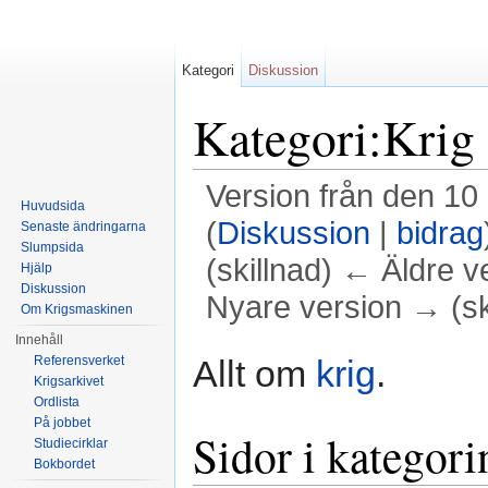
Kategori
Diskussion
Kategori:Krig
Version från den 10
Huvudsida
(
Diskussion
|
bidrag
Senaste ändringarna
Slumpsida
(skillnad) ← Äldre v
Hjälp
Diskussion
Nyare version → (sk
Om Krigsmaskinen
Hoppa till:
navigering
,
sök
Innehåll
Allt om
krig
.
Referensverket
Krigsarkivet
Ordlista
På jobbet
Sidor i kategori
Studiecirklar
Bokbordet