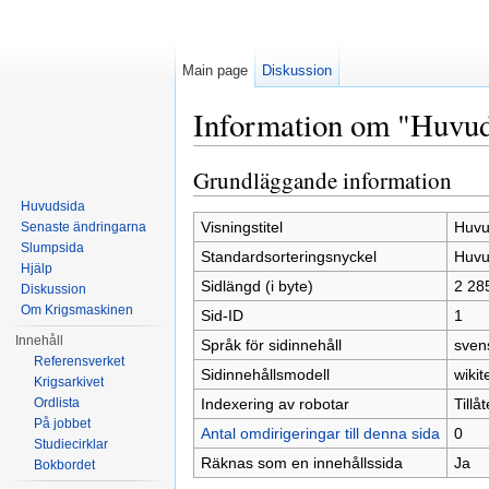
Main page
Diskussion
Information om "Huvud
Hoppa till:
navigering
,
sök
Grundläggande information
Huvudsida
Visningstitel
Huvu
Senaste ändringarna
Slumpsida
Standardsorteringsnyckel
Huvu
Hjälp
Sidlängd (i byte)
2 28
Diskussion
Om Krigsmaskinen
Sid-ID
1
Innehåll
Språk för sidinnehåll
sven
Referensverket
Sidinnehållsmodell
wikit
Krigsarkivet
Indexering av robotar
Tillå
Ordlista
På jobbet
Antal omdirigeringar till denna sida
0
Studiecirklar
Räknas som en innehållssida
Ja
Bokbordet