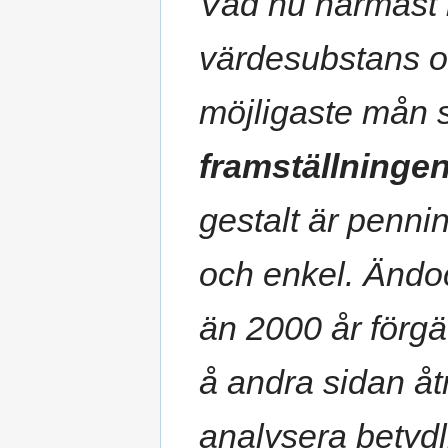
Vad nu närmast 
värdesubstans oc
möjligaste mån 
framställninge
gestalt är penni
och enkel. Änd
än 2000 år förg
å andra sidan å
analysera betydl