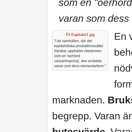
som en "oerhörd
varan som dess 
En v
Fil:Kapitalet1.jpg
"I de samhällen, där det
kapitalistiska produktionssättet
beho
härskar, uppträder rikedomen
som en 'oerhörd
varuanhopning', den enskilda
nöd
varan som dess elementarform."
for
marknaden.
Bruk
begrepp. Varan ä
bytesvärde
. Var