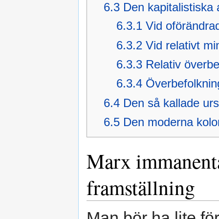
6.3
Den kapitalistiska
6.3.1
Vid oförändr
6.3.2
Vid relativt mi
6.3.3
Relativ överbe
6.3.4
Överbefolknin
6.4
Den så kallade ur
6.5
Den moderna kolon
Marx immanenta
framställning
Man bör ha lite fö