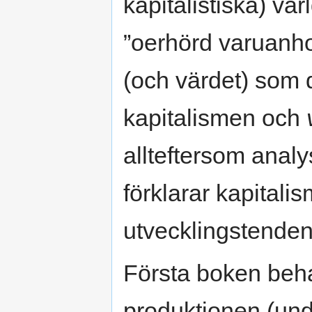
kapitalistiska) vä
”oerhörd varuanho
(och värdet) som 
kapitalismen och
allteftersom anal
förklarar kapital
utvecklingstenden
Första boken beha
produktionen (unde