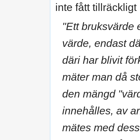
inte fått tillräckl
"Ett bruksvärde e
värde, endast dä
däri har blivit fö
mäter man då s
den mängd "värd
innehålles, av ar
mätes med dess u