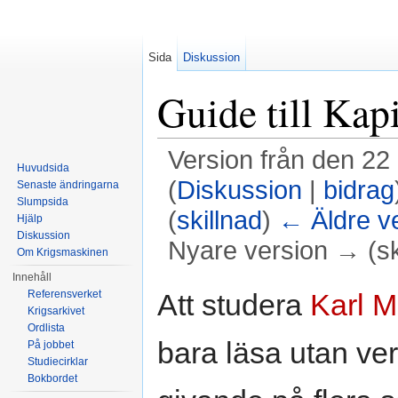
Sida
Diskussion
Guide till Kapi
Version från den 22
Huvudsida
(
Diskussion
|
bidrag
Senaste ändringarna
Slumpsida
(
skillnad
)
← Äldre v
Hjälp
Diskussion
Nyare version → (sk
Om Krigsmaskinen
Hoppa till:
navigering
,
sök
Innehåll
Att studera
Karl M
Referensverket
Krigsarkivet
Ordlista
bara läsa utan ve
På jobbet
Studiecirklar
Bokbordet