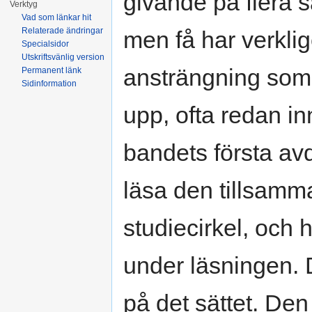
givande på flera s
Verktyg
Vad som länkar hit
Relaterade ändringar
men få har verklig
Specialsidor
Utskriftsvänlig version
ansträngning som
Permanent länk
Sidinformation
upp, ofta redan in
bandets första avd
läsa den tillsamm
studiecirkel, och
under läsningen. D
på det sättet. Den