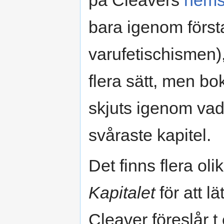
bara igenom första
varufetischismen),
flera sätt, men b
skjuts igenom va
svåraste kapitel.
Det finns flera ol
Kapitalet
för att lä
Cleaver föreslår t