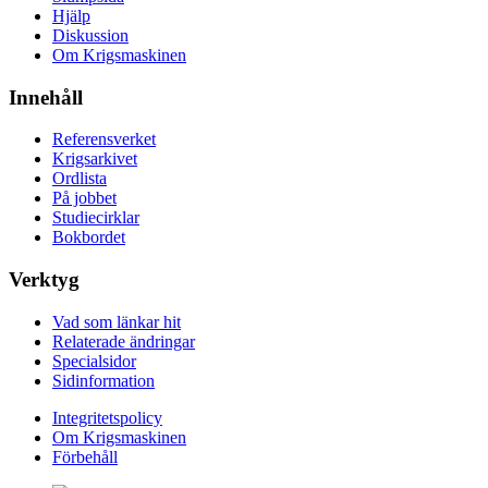
Hjälp
Diskussion
Om Krigsmaskinen
Innehåll
Referensverket
Krigsarkivet
Ordlista
På jobbet
Studiecirklar
Bokbordet
Verktyg
Vad som länkar hit
Relaterade ändringar
Specialsidor
Sidinformation
Integritetspolicy
Om Krigsmaskinen
Förbehåll