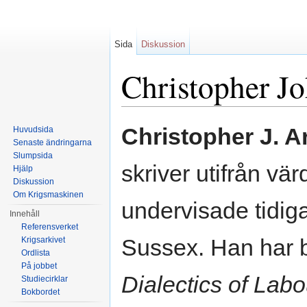
Sida
Diskussion
Christopher J
Hoppa till:
navigering
,
sök
Christopher J. A
Huvudsida
Senaste ändringarna
Slumpsida
skriver utifrån v
Hjälp
Diskussion
Om Krigsmaskinen
undervisade tidigar
Innehåll
Referensverket
Sussex. Han har b
Krigsarkivet
Ordlista
På jobbet
Dialectics of Labo
Studiecirklar
Bokbordet