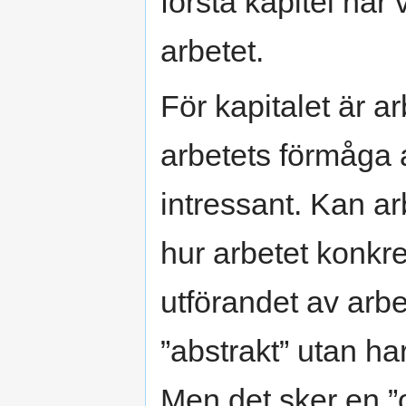
första kapitel när 
arbetet.
För kapitalet är a
arbetets förmåga 
intressant. Kan ar
hur arbetet konkret
utförandet av arbe
”abstrakt” utan ha
Men det sker en ”