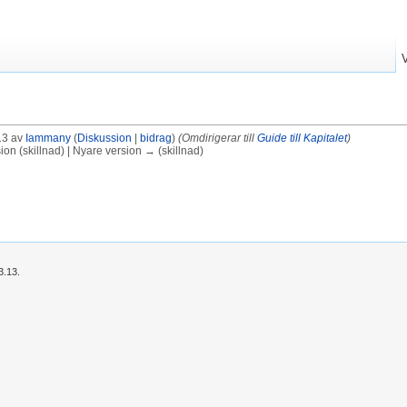
13 av
Iammany
(
Diskussion
|
bidrag
)
(Omdirigerar till
Guide till Kapitalet
)
on (skillnad) | Nyare version → (skillnad)
3.13.