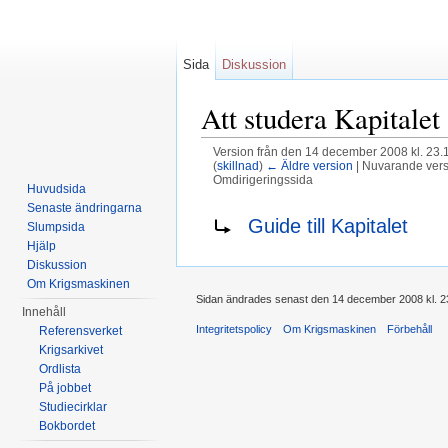
Sida
Diskussion
Att studera Kapitalet
Version från den 14 december 2008 kl. 23.
(
skillnad
)
← Äldre version
| Nuvarande versi
Omdirigeringssida
Huvudsida
Hoppa till:
navigering
,
sök
Senaste ändringarna
Omdirigering till:
Guide till Kapitalet
Slumpsida
Hjälp
Diskussion
Om Krigsmaskinen
Sidan ändrades senast den 14 december 2008 kl. 2
Innehåll
Integritetspolicy
Om Krigsmaskinen
Förbehåll
Referensverket
Krigsarkivet
Ordlista
På jobbet
Studiecirklar
Bokbordet